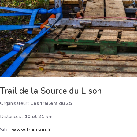
Trail de la Source du Lison
Organisateur :
Les trailers du 25
Distances :
10 et 21 km
Site :
www.trailison.fr